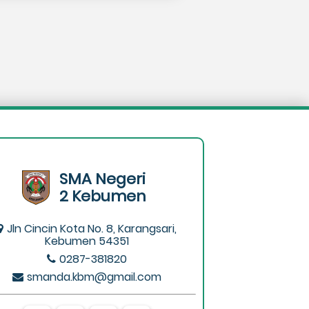
SMA Negeri
2 Kebumen
Jln Cincin Kota No. 8, Karangsari,
Kebumen 54351
0287-381820
smanda.kbm@gmail.com