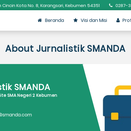
n Cincin Kota No. 8, Karangsari, Kebumen 54351
0287-3
Beranda
Visi dan Misi
Prof
About Jurnalistik SMANDA
stik SMANDA
site SMA Negeri 2 Kebumen
ik@smanda.com