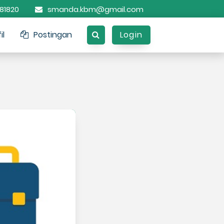
81820
smanda.kbm@gmail.com
il
Postingan
Login