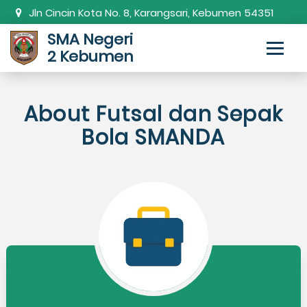
Jln Cincin Kota No. 8, Karangsari, Kebumen 54351
SMA Negeri
0287-381820
smanda.kbm@gmail.com
2 Kebumen
About Futsal dan Sepak
Bola SMANDA