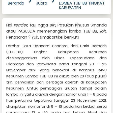
Beranda
Juara
LOMBA TUB-BB TINGKAT
KABUPATEN
Hai
reader
, tau ngga
sih,
Pasukan Khusus Smanda
atau PASUSDA memenangkan lomba TUB-BB,
loh
.
Penasaran ? Yuk, simak artikel berikut!
Lomba Tata Upacara Bendera dan Baris Berbaris
(TUB-BB) Tingkat Kabupaten Kebumen
diselenggarakan oleh Dinas Kepemudaan dan
Olahraga dan Pariwisata pada tanggal 23 – 25
November 2021 yang berlokasi di Kampus IAINU
Kebumen. Lomba TUB-BB ini diikuti oleh 20 (dua puluh)
tim perwakilan dari berbagai daerah di Kabupaten
Kebumen. Untuk pembagian urutan tampil dalam
lomba ini yaitu diawali dengan nomor undi 1 – 8 pada
hari pertama tepatnya tanggal 23 November 2021,
dilanjutkan nomor undi 9 – 16 pada hari kedua, serta
nomor undi 17 – 20 pada hari ketiga. Hasil dari