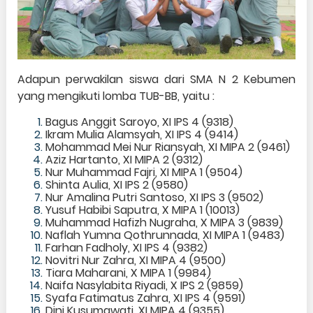
Adapun perwakilan siswa dari SMA N 2 Kebumen
yang mengikuti lomba TUB-BB, yaitu :
Bagus Anggit Saroyo, XI IPS 4 (9318)
Ikram Mulia Alamsyah, XI IPS 4 (9414)
Mohammad Mei Nur Riansyah, XI MIPA 2 (9461)
Aziz Hartanto, XI MIPA 2 (9312)
Nur Muhammad Fajri, XI MIPA 1 (9504)
Shinta Aulia, XI IPS 2 (9580)
Nur Amalina Putri Santoso, XI IPS 3 (9502)
Yusuf Habibi Saputra, X MIPA 1 (10013)
Muhammad Hafizh Nugraha, X MIPA 3 (9839)
Naflah Yumna Qothrunnada, XI MIPA 1 (9483)
Farhan Fadholy, XI IPS 4 (9382)
Novitri Nur Zahra, XI MIPA 4 (9500)
Tiara Maharani, X MIPA 1 (9984)
Naifa Nasylabita Riyadi, X IPS 2 (9859)
Syafa Fatimatus Zahra, XI IPS 4 (9591)
Dini Kusumawati, XI MIPA 4 (9355)