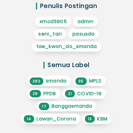
Penulis Postingan
xmod3905
admin
seni_tari
pasusda
tae_kwon_do_smanda
Semua Label
smanda
MPLS
282
35
PPDB
COVID-19
28
21
Banggasmanda
17
Lawan_Corona
KBM
14
13