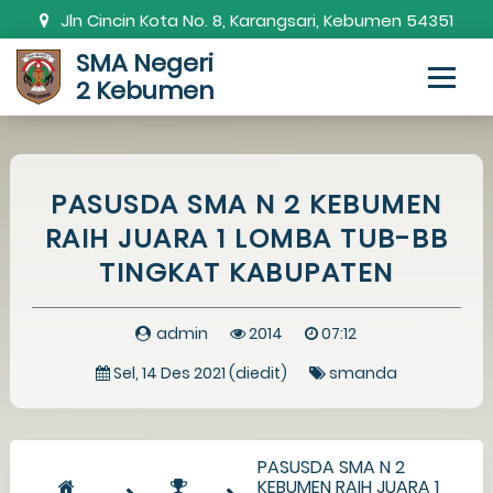
Jln Cincin Kota No. 8, Karangsari, Kebumen 54351
SMA Negeri
0287-381820
smanda.kbm@gmail.com
2 Kebumen
PASUSDA SMA N 2 KEBUMEN
RAIH JUARA 1 LOMBA TUB-BB
TINGKAT KABUPATEN
admin
2014
07:12
Sel, 14 Des 2021 (diedit)
smanda
PASUSDA SMA N 2
KEBUMEN RAIH JUARA 1