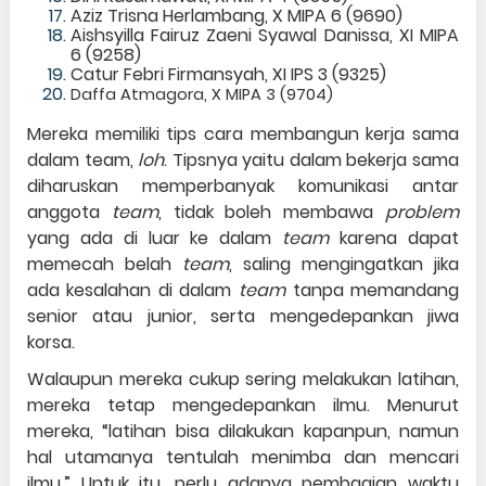
Aziz Trisna Herlambang, X MIPA 6 (9690)
Aishsyilla Fairuz Zaeni Syawal Danissa, XI MIPA
6 (9258)
Catur Febri Firmansyah, XI IPS 3 (9325)
Daffa Atmagora, X MIPA 3 (9704)
Mereka memiliki tips cara membangun kerja sama
dalam team,
loh
. Tipsnya yaitu dalam bekerja sama
diharuskan memperbanyak komunikasi antar
anggota
team
, tidak boleh membawa
problem
yang ada di luar ke dalam
team
karena dapat
memecah belah
team
, saling mengingatkan jika
ada kesalahan di dalam
team
tanpa memandang
senior atau junior, serta mengedepankan jiwa
korsa.
Walaupun mereka cukup sering melakukan latihan,
mereka tetap mengedepankan ilmu. Menurut
mereka, “latihan bisa dilakukan kapanpun, namun
hal utamanya tentulah menimba dan mencari
ilmu.” Untuk itu, perlu adanya pembagian waktu