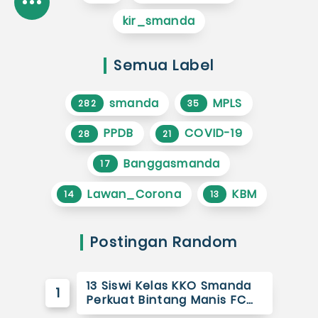
kir_smanda
Semua Label
smanda
MPLS
282
35
PPDB
COVID-19
28
21
Banggasmanda
17
Lawan_Corona
KBM
14
13
Postingan Random
13 Siswi Kelas KKO Smanda
1
Perkuat Bintang Manis FC…