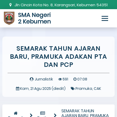
Jln Cincin Kota No. 8, Karangsari, Kebumen 54351
SMA Negeri
0287-381820
smanda.kbm@gmail.com
2 Kebumen
SEMARAK TAHUN AJARAN
BARU, PRAMUKA ADAKAN PTA
DAN PCP
Jurnalistik
591
07:08
Kam, 21 Agu 2025 (diedit)
Pramuka
CAK
SEMARAK TAHUN
AJARAN BARU, PRAMUKA