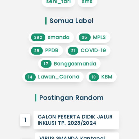
seni_tari
sms
Semua Label
smanda
MPLS
282
35
PPDB
COVID-19
28
21
Banggasmanda
17
Lawan_Corona
KBM
14
13
Postingan Random
CALON PESERTA DIDIK JALUR
1
INKLUSI TP. 2023/2024
VIRUS SMANDA Kantongi