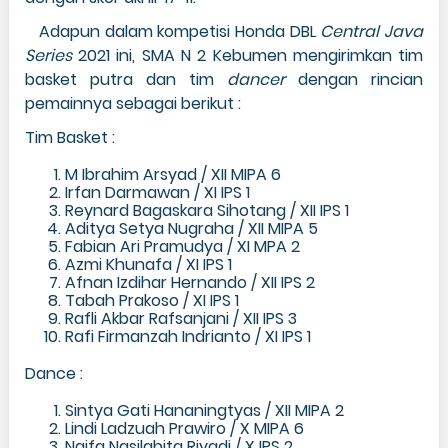
Adapun dalam kompetisi Honda DBL
Central Java
Series
2021 ini, SMA N 2 Kebumen mengirimkan tim
basket putra dan tim
dancer
dengan rincian
pemainnya sebagai berikut :
Tim Basket :
M Ibrahim Arsyad / XII MIPA 6
Irfan Darmawan / XI IPS 1
Reynard Bagaskara Sihotang / XII IPS 1
Aditya Setya Nugraha / XII MIPA 5
Fabian Ari Pramudya / XI MPA 2
Azmi Khunafa / XI IPS 1
Afnan Izdihar Hernando / XII IPS 2
Tabah Prakoso / XI IPS 1
Rafli Akbar Rafsanjani / XII IPS 3
Rafi Firmanzah Indrianto / XI IPS 1
Dance :
Sintya Gati Hananingtyas / XII MIPA 2
Lindi Ladzuah Prawiro / X MIPA 6
Naifa Nasilabita Riyadi / X IPS 2