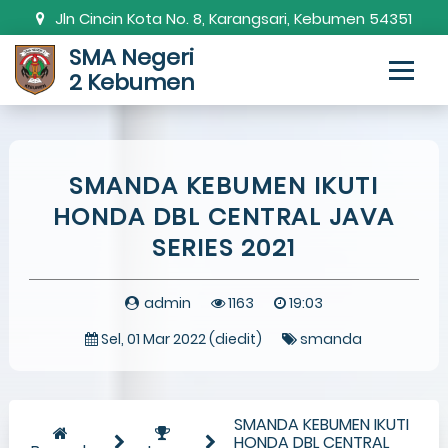
Jln Cincin Kota No. 8, Karangsari, Kebumen 54351
SMA Negeri
0287-381820
smanda.kbm@gmail.com
2 Kebumen
SMANDA KEBUMEN IKUTI
HONDA DBL CENTRAL JAVA
SERIES 2021
admin
1163
19:03
Sel, 01 Mar 2022 (diedit)
smanda
SMANDA KEBUMEN IKUTI
HONDA DBL CENTRAL