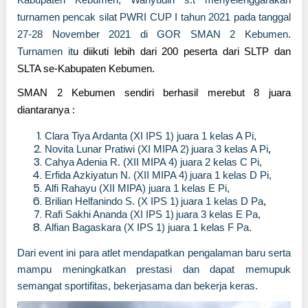
turnamen pencak silat PWRI CUP I tahun 2021 pada tanggal
27-28 November 2021 di GOR SMAN 2 Kebumen.
Turnamen it
u
diikuti lebih dari 200 peserta dari SLTP dan
SLTA se-Kabupaten Kebumen.
SMAN 2 Kebumen sendiri berhasil merebut 8 juara
diantaranya :
Clara Tiya Ardanta (XI IPS 1) juara 1 kelas A Pi,
Novita Lunar Pratiwi (XI MIPA 2)
juara 3 kelas A Pi
,
Cahya Adenia R. (XII MIPA 4) juara 2 kelas C Pi,
Erfida Azkiyatun N. (XII MIPA 4)
juara 1 kelas D Pi,
Alfi Rahayu (XII MIPA) juara 1 kelas E Pi,
Brilian Helfanindo S. (X IPS 1)
juara 1 kelas D Pa
,
Rafi Sakhi Ananda (XI IPS 1)
juara 3 kelas E Pa,
Alfian Bagaskara (X IPS 1) juara 1 kelas F Pa.
Dari even
t
ini para atlet mendapatkan pengalaman baru serta
mampu meningkatkan prestasi dan dapat memupuk
semangat sportifitas, bekerjasama dan bekerja keras.