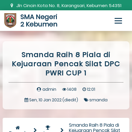
Jln Cincin Kota No. 8, Karangsari, Kebumen 54351
SMA Negeri
0287-381820
smanda.kbm@gmail.com
2 Kebumen
Smanda Raih 8 Piala di
Kejuaraan Pencak Silat DPC
PWRI CUP 1
admin
1408
12:01
Sen, 10 Jan 2022 (diedit)
smanda
Smanda Raih 8 Piala di
Kejuaraan Pencak Silat