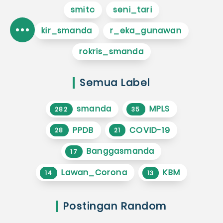
smitc
seni_tari
kir_smanda
r_eka_gunawan
rokris_smanda
Semua Label
smanda
MPLS
282
35
PPDB
COVID-19
28
21
Banggasmanda
17
Lawan_Corona
KBM
14
13
Postingan Random