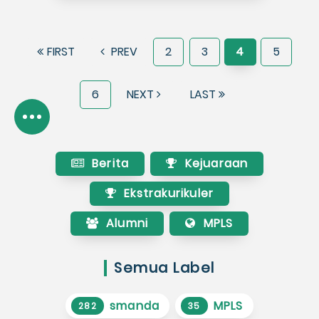
FIRST
PREV
2
3
4
5
6
NEXT
LAST
Berita
Kejuaraan
Ekstrakurikuler
Alumni
MPLS
Semua Label
smanda
MPLS
282
35