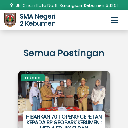
Jln Cincin Kota No. 8, Karangsari, Kebumen 54351
SMA Negeri
0287-381820
smanda.kbm@gmail.com
2 Kebumen
Semua Postingan
admin
HIBAHKAN 70 TOPENG CEPETAN
KEPADA BP GEOPARK KEBUMEN :