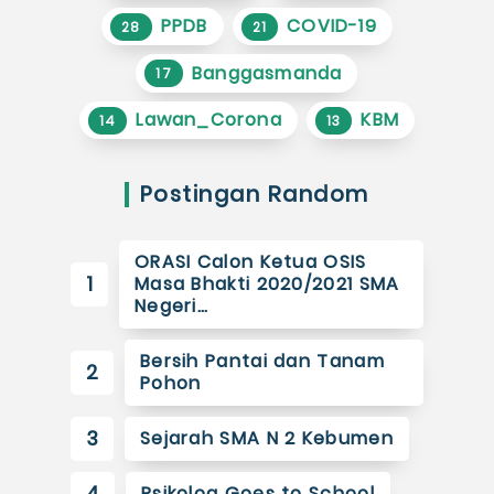
PPDB
COVID-19
28
21
Banggasmanda
17
Lawan_Corona
KBM
14
13
Postingan Random
ORASI Calon Ketua OSIS
1
Masa Bhakti 2020/2021 SMA
Negeri…
Bersih Pantai dan Tanam
2
Pohon
3
Sejarah SMA N 2 Kebumen
4
Psikolog Goes to School