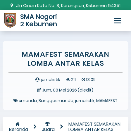
Jln Cincin Kota No. 8, Karangsari, Kebumen 54351
SMA Negeri
0287-381820
smanda.kbm@gmail.com
2 Kebumen
MAMAFEST SEMARAKAN
LOMBA ANTAR KELAS
jurnalistik
211
13:05
Jum, 08 Mei 2026 (diedit)
smanda
Banggasmanda
jurnalistik
MAMAFEST
MAMAFEST SEMARAKAN
Beranda
Juara
LOMBA ANTAR KELAS