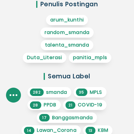
Penulis Postingan
arum_kunthi
random_smanda
talenta_smanda
Duta_Literasi
panitia_mpls
Semua Label
smanda
MPLS
282
35
PPDB
COVID-19
28
21
Banggasmanda
17
Lawan_Corona
KBM
14
13